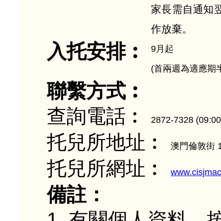
家長需自通知
作放棄。
入托安排︰
9月起
(首兩週為適應期
聯繫方式︰
查詢電話︰
2872-7328 (09:0
托兒所地址︰
澳門倫敦街 1
托兒所網址︰
www.cisjma
備註：
1. 有關個人資料，